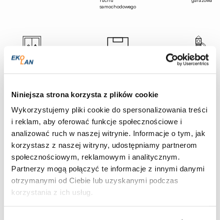
ruchu
garażowa
samochodowego
Niniejsza strona korzysta z plików cookie
winda
boisko
plac
zabaw
Wykorzystujemy pliki cookie do spersonalizowania treści
i reklam, aby oferować funkcje społecznościowe i
analizować ruch w naszej witrynie. Informacje o tym, jak
korzystasz z naszej witryny, udostępniamy partnerom
społecznościowym, reklamowym i analitycznym.
Partnerzy mogą połączyć te informacje z innymi danymi
otrzymanymi od Ciebie lub uzyskanymi podczas
korzystania z ich usług.
zielone
osiedle wtulone
dziedzińce
w las