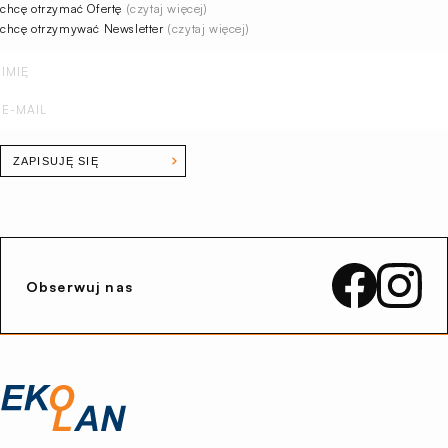
chcę otrzymać Ofertę
(czytaj więcej)
chcę otrzymywać Newsletter
(czytaj więcej)
ZAPISUJĘ SIĘ
Obserwuj nas
Przejdź
na
stronę