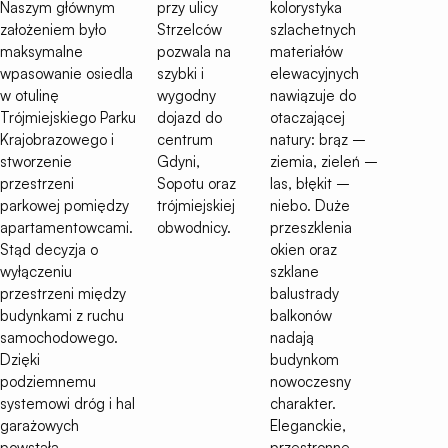
Naszym głównym
przy ulicy
kolorystyka
założeniem było
Strzelców
szlachetnych
maksymalne
pozwala na
materiałów
wpasowanie osiedla
szybki i
elewacyjnych
w otulinę
wygodny
nawiązuje do
Trójmiejskiego Parku
dojazd do
otaczającej
Krajobrazowego i
centrum
natury: brąz –
stworzenie
Gdyni,
ziemia, zieleń –
przestrzeni
Sopotu oraz
las, błękit –
parkowej pomiędzy
trójmiejskiej
niebo. Duże
apartamentowcami.
obwodnicy.
przeszklenia
Stąd decyzja o
okien oraz
wyłączeniu
szklane
przestrzeni między
balustrady
budynkami z ruchu
balkonów
samochodowego.
nadają
Dzięki
budynkom
podziemnemu
nowoczesny
systemowi dróg i hal
charakter.
garażowych
Eleganckie,
powstała
przestronne