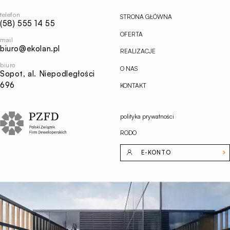
główną
Ekolan
telefon
STRONA GŁÓWNA
(58) 555 14 55
OFERTA
mail
biuro@ekolan.pl
REALIZACJE
biuro
O NAS
Sopot, al. Niepodległości
696
KONTAKT
polityka prywatności
RODO
E-KONTO