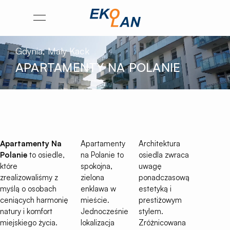
Przejdź
Otwórz
na
menu
stronę
Gdynia, Mały Kack
główną
APARTAMENTY NA POLANIE
Ekolan
Apartamenty Na
Apartamenty
Architektura
Polanie
to osiedle,
na Polanie to
osiedla zwraca
które
spokojna,
uwagę
zrealizowaliśmy z
zielona
ponadczasową
myślą o osobach
enklawa w
estetyką i
ceniących harmonię
mieście.
prestiżowym
natury i komfort
Jednocześnie
stylem.
miejskiego życia.
lokalizacja
Zróżnicowana