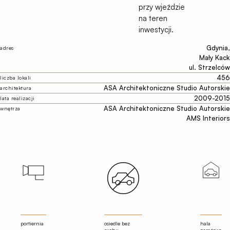
przy wjeździe
na teren
inwestycji.
Gdynia,
adres
Mały Kack
ul. Strzelców
456
liczba lokali
ASA Architektoniczne Studio Autorskie
architektura
2009-2015
lata realizacji
ASA Architektoniczne Studio Autorskie
wnętrza
AMS Interiors
portiernia
osiedle bez
hala