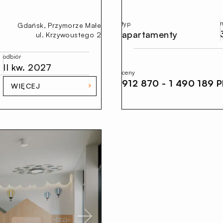
typ
Gdańsk, Przymorze Małe
apartamenty
ul. Krzywoustego 2
odbiór
II kw. 2027
ceny
912 870 - 1 490 189 
WIĘCEJ
Next