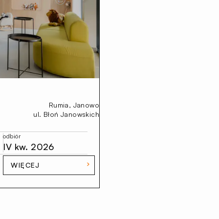
Rumia, Janowo
ul. Błoń Janowskich
odbiór
IV kw. 2026
WIĘCEJ