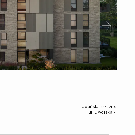
Next
Gdańsk, Brzeźno
ul. Dworska 4