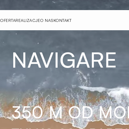
OFERTA
REALIZACJE
O NAS
KONTAKT
NAVIGARE
350 M OD MOR