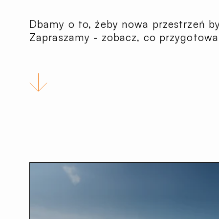
Dbamy o to, żeby nowa przestrzeń był
Zapraszamy - zobacz, co przygotowal
Idź do następnej sekcji