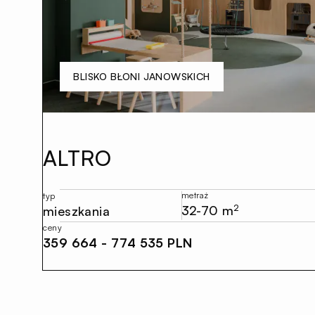
BLISKO BŁONI JANOWSKICH
ALTRO
metraż
typ
32-70 m
2
mieszkania
ceny
359 664 - 774 535 PLN