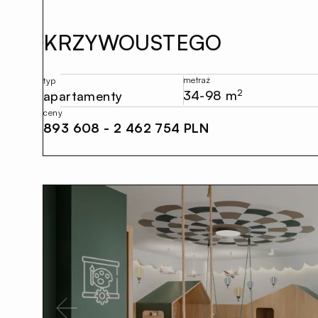
KRZYWOUSTEGO
metraż
typ
34-98 m
2
apartamenty
ceny
893 608 - 2 462 754 PLN
Previous