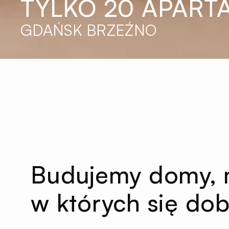
TYLKO 20 APAR
GDAŃSK BRZEŹNO
Budujemy domy, m
w których się dob