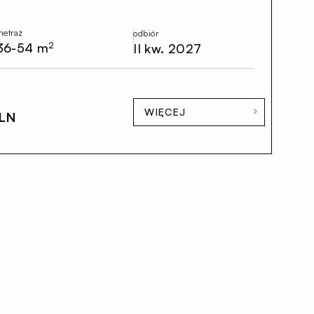
metraż
odbiór
36-54 m
2
II kw. 2027
WIĘCEJ
PLN