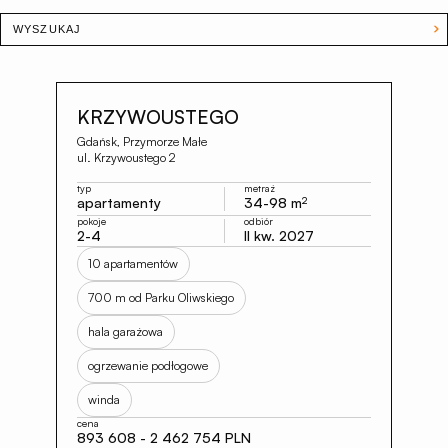
WYSZUKAJ
KRZYWOUSTEGO
Gdańsk, Przymorze Małe
ul. Krzywoustego 2
typ
metraż
apartamenty
34-98 m
2
pokoje
odbiór
2-4
II kw. 2027
10 apartamentów
700 m od Parku Oliwskiego
hala garażowa
ogrzewanie podłogowe
winda
cena
893 608 - 2 462 754 PLN