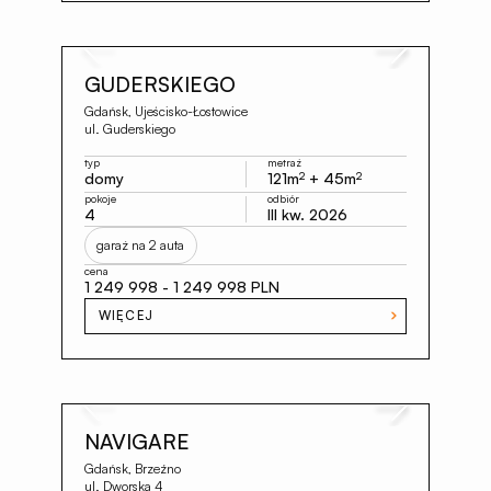
Previous
Next
GUDERSKIEGO
Gdańsk, Ujeścisko-Łostowice
ul. Guderskiego
typ
metraż
domy
121m
+ 45m
2
2
pokoje
odbiór
4
III kw. 2026
garaż na 2 auta
cena
1 249 998 - 1 249 998 PLN
WIĘCEJ
Previous
Next
NAVIGARE
Gdańsk, Brzeźno
ul. Dworska 4