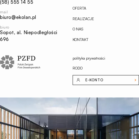
(58) 555 14 55
OFERTA
mail
biuro@ekolan.pl
REALIZACJE
biuro
O NAS
Sopot, al. Niepodległości
696
KONTAKT
polityka prywatności
RODO
E-KONTO