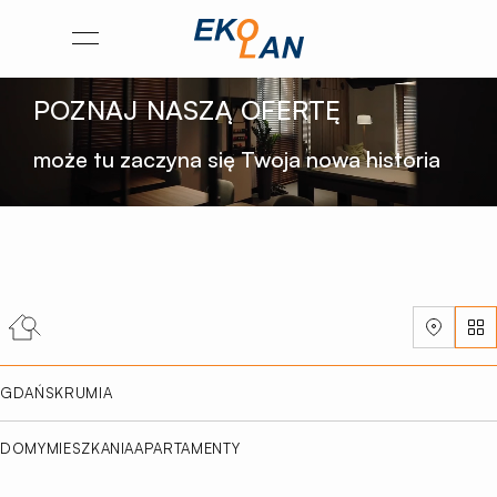
Przejdź
Otwórz
na
menu
stronę
POZNAJ NASZĄ OFERTĘ
główną
Ekolan
może tu zaczyna się Twoja nowa historia
Lis
GDAŃSK
RUMIA
DOMY
MIESZKANIA
APARTAMENTY