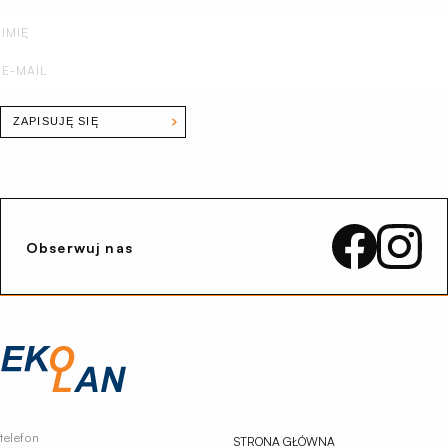
ZAPISUJĘ SIĘ
Obserwuj nas
Przejdź
na
stronę
główną
Ekolan
telefon
STRONA GŁÓWNA