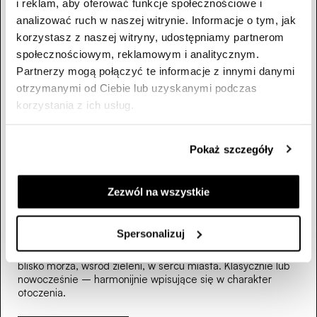
i reklam, aby oferować funkcje społecznościowe i
analizować ruch w naszej witrynie. Informacje o tym, jak
korzystasz z naszej witryny, udostępniamy partnerom
społecznościowym, reklamowym i analitycznym.
Partnerzy mogą połączyć te informacje z innymi danymi
otrzymanymi od Ciebie lub uzyskanymi podczas
korzystania z ich usług.
Pokaż szczegóły
Zezwól na wszystkie
Spersonalizuj
W ofercie linii Kameralnie znajdziesz butikowe inwestycje -
domy i kamienice. Zawsze w wyjątkowych dzielnicach:
blisko morza, wśród zieleni, w sercu miasta. Klasycznie lub
nowocześnie – harmonijnie wpisujące się w charakter
otoczenia.