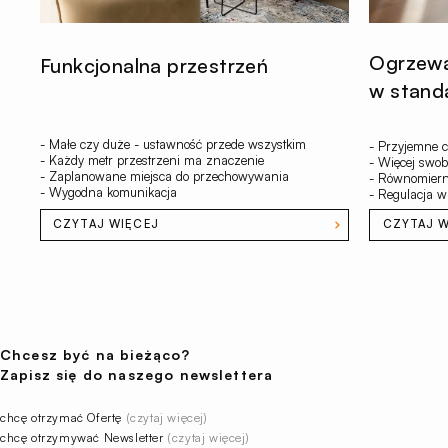
Ogrzew
Funkcjonalna przestrzeń
w stand
- Małe czy duże - ustawność przede wszystkim
- Przyjemne c
- Każdy metr przestrzeni ma znaczenie
- Więcej swob
- Zaplanowane miejsca do przechowywania
- Równomiern
- Wygodna komunikacja
- Regulacja 
CZYTAJ WIĘCEJ
CZYTAJ W
Chcesz być na bieżąco?
Zapisz się do naszego newslettera
chcę otrzymać Ofertę
(czytaj więcej)
chcę otrzymywać Newsletter
(czytaj więcej)