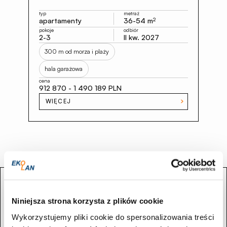
typ
metraż
apartamenty
36-54 m
2
pokoje
odbiór
2-3
II kw. 2027
300 m od morza i plaży
hala garażowa
cena
912 870 - 1 490 189 PLN
WIĘCEJ
Szukasz apartamentu lub domu
Niniejsza strona korzysta z plików cookie
w prestiżowej lokalizacji?
Wykorzystujemy pliki cookie do spersonalizowania treści