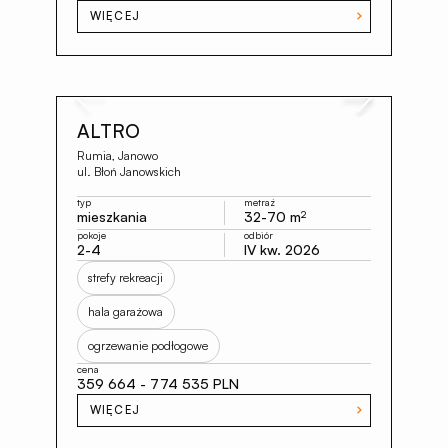
WIĘCEJ
Previous
Next
ALTRO
Rumia, Janowo
ul. Błoń Janowskich
typ
metraż
mieszkania
32-70 m
2
pokoje
odbiór
2-4
IV kw. 2026
strefy rekreacji
hala garażowa
ogrzewanie podłogowe
cena
359 664 - 774 535 PLN
WIĘCEJ