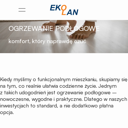
Przejdź
Otwórz
na
menu
stronę
OGRZEWANIE PODŁOGOWE
główną
Ekolan
komfort, który naprawdę czuć
Kiedy myślimy o funkcjonalnym mieszkaniu, skupiamy się
na tym, co realnie ułatwia codzienne życie. Jednym
z takich udogodnień jest ogrzewanie podłogowe –
nowoczesne, wygodne i praktyczne. Dlatego w naszych
inwestycjach to standard, a nie dodatkowo płatna
opcja.