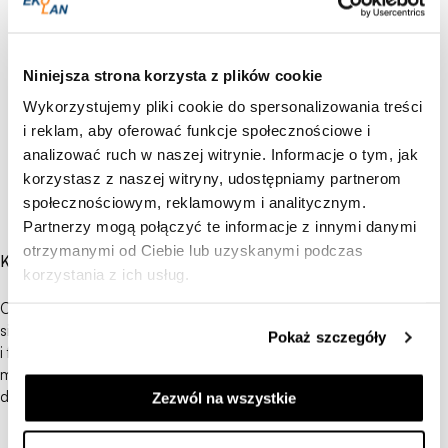
Niniejsza strona korzysta z plików cookie
Wykorzystujemy pliki cookie do spersonalizowania treści
i reklam, aby oferować funkcje społecznościowe i
analizować ruch w naszej witrynie. Informacje o tym, jak
korzystasz z naszej witryny, udostępniamy partnerom
społecznościowym, reklamowym i analitycznym.
Partnerzy mogą połączyć te informacje z innymi danymi
otrzymanymi od Ciebie lub uzyskanymi podczas
Komfort i estetyka w jednym
korzystania z ich usług.
Ogrzewanie podłogowe to jedno z tych rozwiązań, które nie rzuca
się w oczy, ale robi różnicę każdego dnia. Łączy wygodę, estetykę
Pokaż szczegóły
i funkcjonalność. A przecież właśnie o to chodzi w dobrym
mieszkaniu – by było piękne, ale przede wszystkim wygodne
do życia.
Zezwól na wszystkie