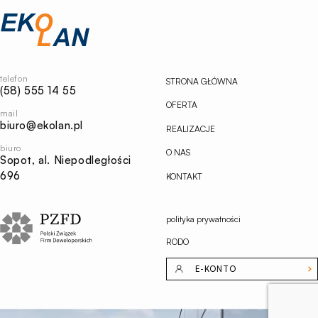
Przejdź
na
stronę
główną
Ekolan
telefon
STRONA GŁÓWNA
(58) 555 14 55
OFERTA
mail
biuro@ekolan.pl
REALIZACJE
biuro
O NAS
Sopot, al. Niepodległości
696
KONTAKT
polityka prywatności
RODO
E-KONTO