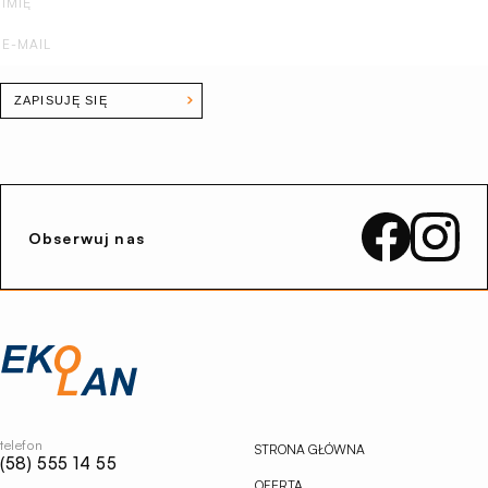
ZAPISUJĘ SIĘ
Obserwuj nas
Przejdź
na
stronę
główną
Ekolan
telefon
STRONA GŁÓWNA
(58) 555 14 55
OFERTA