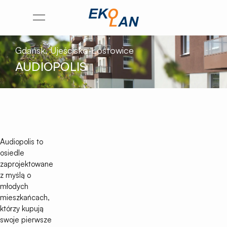
Przejdź
Otwórz
na
menu
stronę
Gdańsk, Ujeścisko-Łostowice
główną
AUDIOPOLIS
Ekolan
Audiopolis to
osiedle
zaprojektowane
z myślą o
młodych
mieszkańcach,
którzy kupują
swoje pierwsze