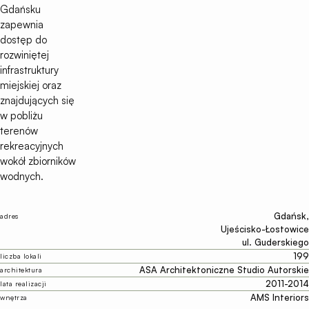
Gdańsku
zapewnia
dostęp do
rozwiniętej
infrastruktury
miejskiej oraz
znajdujących się
w pobliżu
terenów
rekreacyjnych
wokół zbiorników
wodnych.
Gdańsk,
adres
Ujeścisko-Łostowice
ul. Guderskiego
199
liczba lokali
ASA Architektoniczne Studio Autorskie
architektura
2011-2014
lata realizacji
AMS Interiors
wnętrza