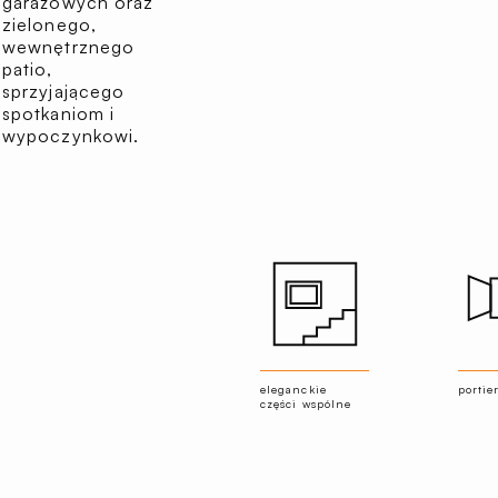
garażowych oraz
zielonego,
wewnętrznego
patio,
sprzyjającego
spotkaniom i
wypoczynkowi.
eleganckie
portie
części wspólne