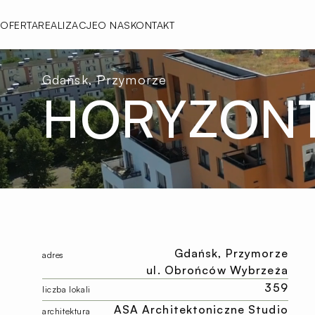
OFERTA
REALIZACJE
O NAS
KONTAKT
Gdańsk, Przymorze
HORYZON
Gdańsk,
Przymorze
adres
ul. Obrońców Wybrzeża
359
liczba lokali
ASA Architektoniczne Studio
architektura