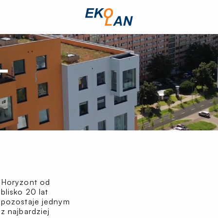
Przejdź
na
stronę
główną
Ekolan
T
Horyzont od
blisko 20 lat
pozostaje jednym
z najbardziej