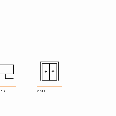
rnia
winda