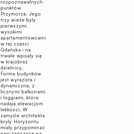
rozpoznawalnych
punktów
Przymorza. Jego
trzy wieże były
pierwszymi
wysokimi
apartamentowcami
w tej części
Gdańska i na
trwałe wpisały się
w krajobraz
dzielnicy.
Forma budynków
jest wyrazista i
dynamiczna, z
licznymi balkonami
i loggiami, które
nadają elewacjom
lekkości. W
zamyśle architekta
bryły Horyzontu
miały przypominać
pary tańczące na