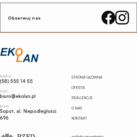
Obserwuj nas
Przejdź
na
stronę
główną
Ekolan
telefon
STRONA GŁÓWNA
(58) 555 14 55
OFERTA
mail
biuro@ekolan.pl
REALIZACJE
biuro
O NAS
Sopot, al. Niepodległości
696
KONTAKT
polityka prywatności