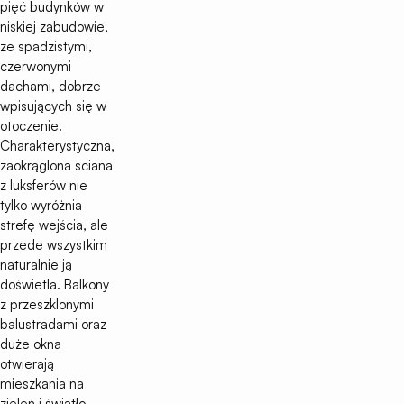
pięć budynków w
niskiej zabudowie,
ze spadzistymi,
czerwonymi
dachami, dobrze
wpisujących się w
otoczenie.
Charakterystyczna,
zaokrąglona ściana
z luksferów nie
tylko wyróżnia
strefę wejścia, ale
przede wszystkim
naturalnie ją
doświetla. Balkony
z przeszklonymi
balustradami oraz
duże okna
otwierają
mieszkania na
zieleń i światło.