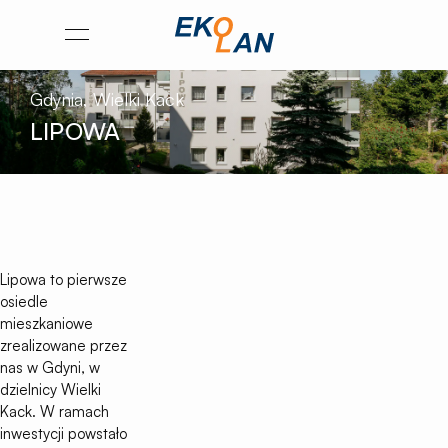
Przejdź
Otwórz
na
menu
stronę
Gdynia, Wielki Kack
główną
LIPOWA
Ekolan
Lipowa to pierwsze
osiedle
mieszkaniowe
zrealizowane przez
nas w Gdyni, w
dzielnicy Wielki
Kack. W ramach
inwestycji powstało