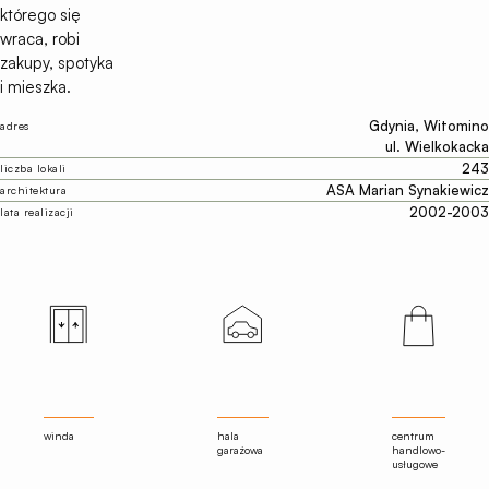
którego się
wraca, robi
zakupy, spotyka
i mieszka.
Gdynia,
Witomino
adres
ul. Wielkokacka
243
liczba lokali
ASA Marian Synakiewicz
architektura
2002-2003
lata realizacji
winda
hala
centrum
garażowa
handlowo-
usługowe