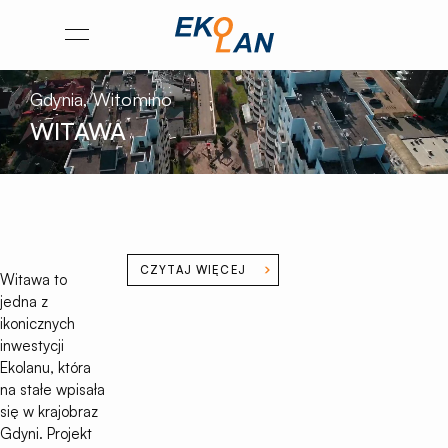
Przejdź
Otwórz
na
menu
stronę
Gdynia, Witomino
główną
WITAWA
Ekolan
CZYTAJ WIĘCEJ
Witawa to
jedna z
ikonicznych
inwestycji
Ekolanu, która
na stałe wpisała
się w krajobraz
Gdyni. Projekt