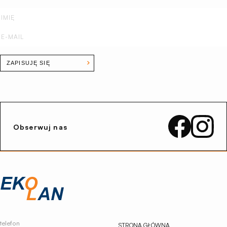
ZAPISUJĘ SIĘ
Obserwuj nas
Przejdź
na
stronę
główną
Ekolan
telefon
STRONA GŁÓWNA