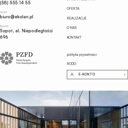
(58) 555 14 55
OFERTA
mail
biuro@ekolan.pl
REALIZACJE
biuro
O NAS
Sopot, al. Niepodległości
696
KONTAKT
polityka prywatności
RODO
E-KONTO