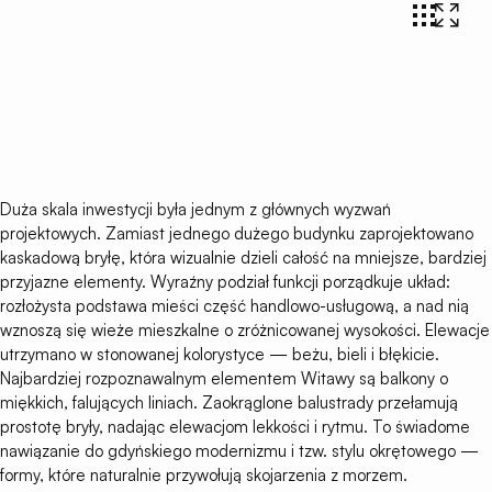
Duża skala inwestycji była jednym z głównych wyzwań
projektowych. Zamiast jednego dużego budynku zaprojektowano
kaskadową bryłę, która wizualnie dzieli całość na mniejsze, bardziej
przyjazne elementy. Wyraźny podział funkcji porządkuje układ:
rozłożysta podstawa mieści część handlowo-usługową, a nad nią
wznoszą się wieże mieszkalne o zróżnicowanej wysokości. Elewacje
utrzymano w stonowanej kolorystyce — beżu, bieli i błękicie.
Najbardziej rozpoznawalnym elementem Witawy są balkony o
miękkich, falujących liniach. Zaokrąglone balustrady przełamują
prostotę bryły, nadając elewacjom lekkości i rytmu. To świadome
nawiązanie do gdyńskiego modernizmu i tzw. stylu okrętowego —
formy, które naturalnie przywołują skojarzenia z morzem.